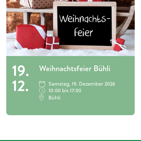
19.
Weihnachtsfeier Bühli
12.
Samstag, 19. Dezember 2026
10:00 bis 17:00
Bühli
Keine Einträge vorhanden