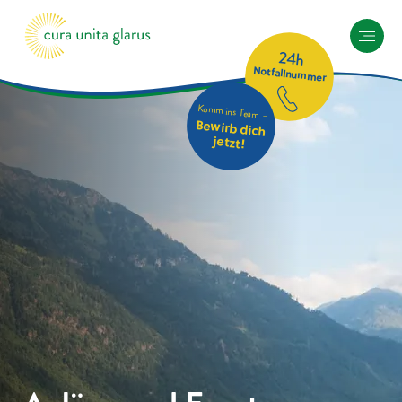
24h
Notfallnummer
Komm ins Team –
Bewirb dich
jetzt!