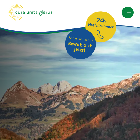
24h
Notfallnummer
Komm ins Team –
Bewirb dich
jetzt!