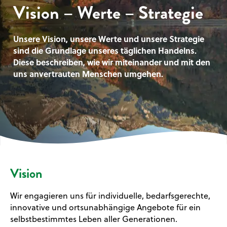
Vision – Werte – Strategie
Vision – Werte – Strategie
Unsere Vision, unsere Werte und unsere Strategie
Unsere Vision, unsere Werte und unsere Strategie
sind die Grundlage unseres täglichen Handelns.
sind die Grundlage unseres täglichen Handelns.
Diese beschreiben, wie wir miteinander und mit den
Diese beschreiben, wie wir miteinander und mit den
uns anvertrauten Menschen umgehen.
uns anvertrauten Menschen umgehen.
Vision
Wir engagieren uns für individuelle, bedarfsgerechte,
innovative und ortsunabhängige Angebote für ein
selbstbestimmtes Leben aller Generationen.