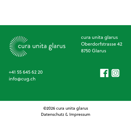
Keine Einträge vorhanden
cura unita glarus
Oberdorfstrasse 42
8750 Glarus
+41 55 645 62 2
0
nf
c
g
ch
©2026 cura unita glarus
Datenschutz
&
Impressum